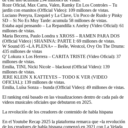
Roze Oficial, Max Carra, Valen, Ramky En Los Controles – Tu
jardín con enanitos (Official Video): 109 millones de vistas.
Luciano Pereyra, Ezequiel y La Clave, Un Poco de Ruido y Pinky
SD – Si No Es Muy Tarde: acumula 58 millones de vistas.
Estaba aquí pensando – La Repandilla x Aneley (Video Oficial): 61
millones de vistas.
Maria Becerra, Paulo Londra x XROSS – RAMEN PARA DOS
(Official Video) | SHANINA: PARTE I: 69 millones de vistas.
W Sound 05 «LA PLENA» – Beéle, Westcol, Ovy On The Drums:
435 millones de vistas
Q’ Lokura x Los Herrera – CARITA TRISTE (Video Oficial): 37
millones de vistas.
Emilia, TINI, Nicki Nicole – blackout (Official Video): 139
millones de vistas.
JERE KLEIN X KATTEYES – TODO K VER (VIDEO
OFICIAL): 139 millones de vistas.
Emilia, Luísa Sonza – bunda (Official Video): 49 millones de vistas.
El ranking está basado en las visualizaciones dentro de cada país de
videos musicales oficiales que debutaron en 2025.
La revolución de los creadores de contenido de habla hispana
En el Youtube Recap 2025 la plataforma remarca que «la revolución
de los creadores de habla hispana comenzó en 2021 con La Velada