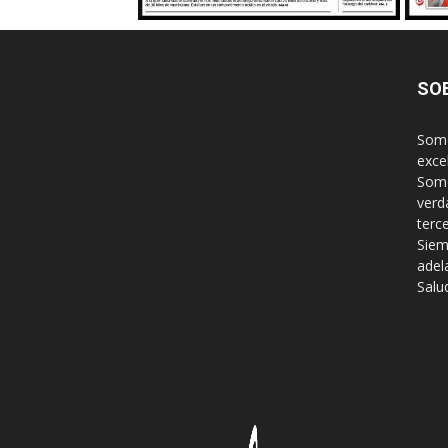
SO
Somo
exce
Somo
verd
terc
Siem
adel
Salu