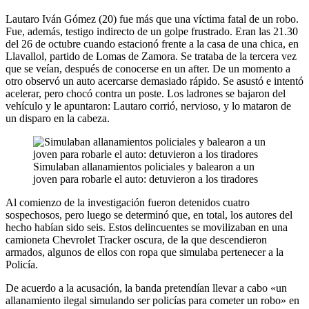
Lautaro Iván Gómez (20) fue más que una víctima fatal de un robo.
Fue, además, testigo indirecto de un golpe frustrado. Eran las 21.30
del 26 de octubre cuando estacionó frente a la casa de una chica, en
Llavallol, partido de Lomas de Zamora. Se trataba de la tercera vez
que se veían, después de conocerse en un after. De un momento a
otro observó un auto acercarse demasiado rápido. Se asustó e intentó
acelerar, pero chocó contra un poste. Los ladrones se bajaron del
vehículo y le apuntaron: Lautaro corrió, nervioso, y lo mataron de
un disparo en la cabeza.
Simulaban allanamientos policiales y balearon a un
joven para robarle el auto: detuvieron a los tiradores
Al comienzo de la investigación fueron detenidos cuatro
sospechosos, pero luego se determinó que, en total, los autores del
hecho habían sido seis. Estos delincuentes se movilizaban en una
camioneta Chevrolet Tracker oscura, de la que descendieron
armados, algunos de ellos con ropa que simulaba pertenecer a la
Policía.
De acuerdo a la acusación, la banda pretendían llevar a cabo «un
allanamiento ilegal simulando ser policías para cometer un robo» en