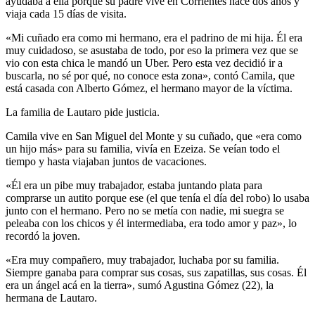
ayudaba a ella porque su padre vive en Corrientes hace dos años y
viaja cada 15 días de visita.
«Mi cuñado era como mi hermano, era el padrino de mi hija. Él era
muy cuidadoso, se asustaba de todo, por eso la primera vez que se
vio con esta chica le mandó un Uber. Pero esta vez decidió ir a
buscarla, no sé por qué, no conoce esta zona», contó Camila, que
está casada con Alberto Gómez, el hermano mayor de la víctima.
La familia de Lautaro pide justicia.
Camila vive en San Miguel del Monte y su cuñado, que «era como
un hijo más» para su familia, vivía en Ezeiza. Se veían todo el
tiempo y hasta viajaban juntos de vacaciones.
«Él era un pibe muy trabajador, estaba juntando plata para
comprarse un autito porque ese (el que tenía el día del robo) lo usaba
junto con el hermano. Pero no se metía con nadie, mi suegra se
peleaba con los chicos y él intermediaba, era todo amor y paz», lo
recordó la joven.
«Era muy compañero, muy trabajador, luchaba por su familia.
Siempre ganaba para comprar sus cosas, sus zapatillas, sus cosas. Él
era un ángel acá en la tierra», sumó Agustina Gómez (22), la
hermana de Lautaro.