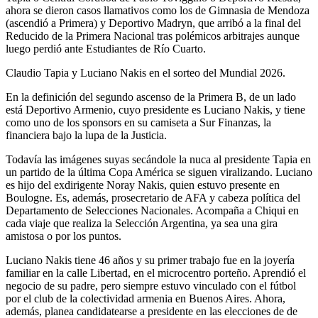
ahora se dieron casos llamativos como los de Gimnasia de Mendoza
(ascendió a Primera) y Deportivo Madryn, que arribó a la final del
Reducido de la Primera Nacional tras polémicos arbitrajes aunque
luego perdió ante Estudiantes de Río Cuarto.
Claudio Tapia y Luciano Nakis en el sorteo del Mundial 2026.
En la definición del segundo ascenso de la Primera B, de un lado
está Deportivo Armenio, cuyo presidente es Luciano Nakis, y tiene
como uno de los sponsors en su camiseta a Sur Finanzas, la
financiera bajo la lupa de la Justicia.
Todavía las imágenes suyas secándole la nuca al presidente Tapia en
un partido de la última Copa América se siguen viralizando. Luciano
es hijo del exdirigente Noray Nakis, quien estuvo presente en
Boulogne. Es, además, prosecretario de AFA y cabeza política del
Departamento de Selecciones Nacionales. Acompaña a Chiqui en
cada viaje que realiza la Selección Argentina, ya sea una gira
amistosa o por los puntos.
Luciano Nakis tiene 46 años y su primer trabajo fue en la joyería
familiar en la calle Libertad, en el microcentro porteño. Aprendió el
negocio de su padre, pero siempre estuvo vinculado con el fútbol
por el club de la colectividad armenia en Buenos Aires. Ahora,
además, planea candidatearse a presidente en las elecciones de de