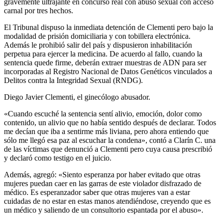
gravemente ultrajante en concurso real con abuso sexual con acceso
carnal por tres hechos.
El Tribunal dispuso la inmediata detención de Clementi pero bajo la
modalidad de prisión domiciliaria y con tobillera electrónica.
Además le prohibió salir del país y dispusieron inhabilitación
perpetua para ejercer la medicina. De acuerdo al fallo, cuando la
sentencia quede firme, deberán extraer muestras de ADN para ser
incorporadas al Registro Nacional de Datos Genéticos vinculados a
Delitos contra la Integridad Sexual (RNDG).
Diego Javier Clementi, el ginecólogo abusador.
«Cuando escuché la sentencia sentí alivio, emoción, dolor como
contenido, un alivio que no había sentido después de declarar. Todos
me decían que iba a sentirme más liviana, pero ahora entiendo que
sólo me llegó esa paz al escuchar la condena», contó a Clarín C. una
de las víctimas que denunció a Clementi pero cuya causa prescribió
y declaró como testigo en el juicio.
Además, agregó: «Siento esperanza por haber evitado que otras
mujeres puedan caer en las garras de este violador disfrazado de
médico. Es esperanzador saber que otras mujeres van a estar
cuidadas de no estar en estas manos atendiéndose, creyendo que es
un médico y saliendo de un consultorio espantada por el abuso».