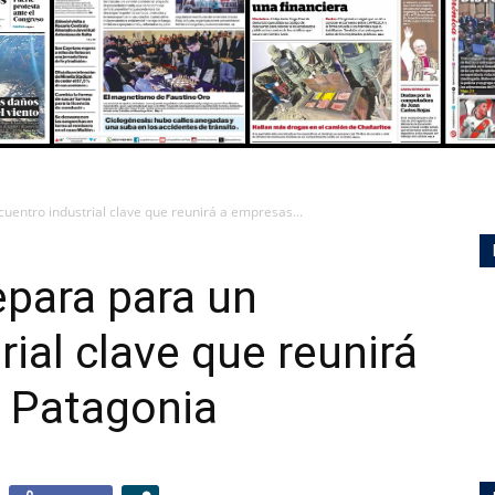
MULTIMEDIA
entro industrial clave que reunirá a empresas...
para para un
ial clave que reunirá
a Patagonia