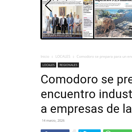
Inicio
LOCALES
Comodoro se prepara para un encu
LOCALES
REGIONALES
Comodoro se pre
encuentro industr
a empresas de l
14 marzo, 2026