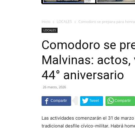
Inicio
LOCALES
Comodoro se prepara para honrar Ma
LOCALES
Comodoro se pre
Malvinas: actos, v
44° aniversario
26 marzo, 2026
Las actividades comenzarán el 31 de marzo y 
tradicional desfile cívico-militar. Habrá ho