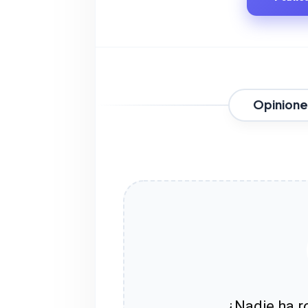
Opinione
¿Nadie ha ro