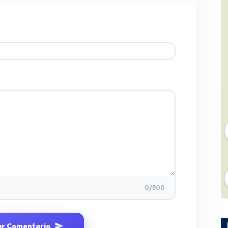
0
/500
ar Comentario