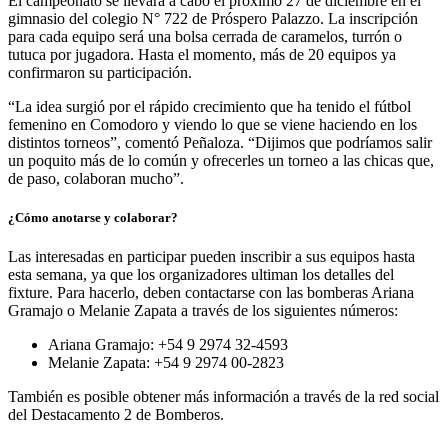
El campeonato se llevará a cabo el próximo 27 de diciembre en el
gimnasio del colegio N° 722 de Próspero Palazzo. La inscripción
para cada equipo será una bolsa cerrada de caramelos, turrón o
tutuca por jugadora. Hasta el momento, más de 20 equipos ya
confirmaron su participación.
“La idea surgió por el rápido crecimiento que ha tenido el fútbol
femenino en Comodoro y viendo lo que se viene haciendo en los
distintos torneos”, comentó Peñaloza. “Dijimos que podríamos salir
un poquito más de lo común y ofrecerles un torneo a las chicas que,
de paso, colaboran mucho”.
¿Cómo anotarse y colaborar?
Las interesadas en participar pueden inscribir a sus equipos hasta
esta semana, ya que los organizadores ultiman los detalles del
fixture. Para hacerlo, deben contactarse con las bomberas Ariana
Gramajo o Melanie Zapata a través de los siguientes números:
Ariana Gramajo: +54 9 2974 32-4593
Melanie Zapata: +54 9 2974 00-2823
También es posible obtener más información a través de la red social
del Destacamento 2 de Bomberos.