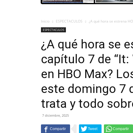
Inicio
ESPECTACULOS
¿A qué hora se estrena HOY 
ESPECTACULOS
¿A qué hora se e
capítulo 7 de “It
en HBO Max? Los 
este domingo 7 d
trata y todo sob
7 diciembre, 2025