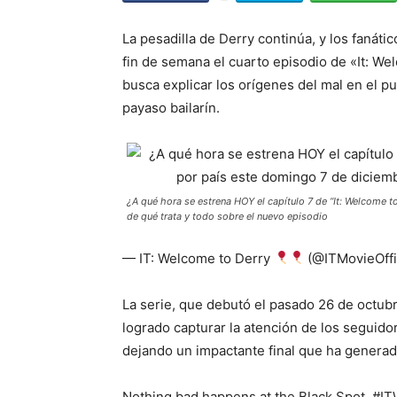
La pesadilla de Derry continúa, y los fanáti
fin de semana el cuarto episodio de «It: We
busca explicar los orígenes del mal en el p
payaso bailarín.
¿A qué hora se estrena HOY el capítulo 7 de “It: Welcome 
de qué trata y todo sobre el nuevo episodio
— IT: Welcome to Derry
(@ITMovieOffi
La serie, que debutó el pasado 26 de octubr
logrado capturar la atención de los seguid
dejando un impactante final que ha genera
Nothing bad happens at the Black Spot. #