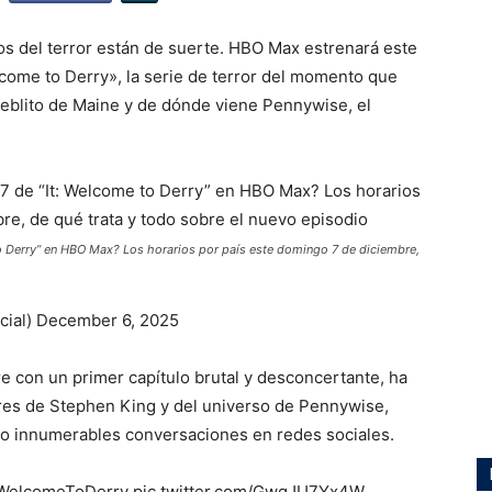
cos del terror están de suerte. HBO Max estrenará este
lcome to Derry», la serie de terror del momento que
ueblito de Maine y de dónde viene Pennywise, el
to Derry” en HBO Max? Los horarios por país este domingo 7 de diciembre,
cial) December 6, 2025
e con un primer capítulo brutal y desconcertante, ha
ores de Stephen King y del universo de Pennywise,
do innumerables conversaciones en redes sociales.
ITWelcomeToDerry pic.twitter.com/GwgJU7Yx4W