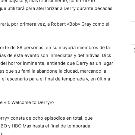
el payaso y, más crucialmente, cómo «It» lo
ue utilizará para aterrorizar a Derry durante décadas.
trará, por primera vez, a Robert «Bob» Gray como el
uerte de 88 personas, en su mayoría miembros de la
s de este evento son inmediatas y definitivas. Dick
 del horror inminente, entiende que Derry es un lugar
es que su familia abandone la ciudad, marcando la
el escenario para el final de temporada y, en última
e «It: Welcome to Derry»?
rry» consta de ocho episodios en total, que
BO y HBO Max hasta el final de temporada
re.