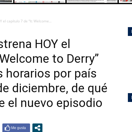
el capítulo 7 de “It: Welcome...
strena HOY el
: Welcome to Derry”
horarios por país
e diciembre, de qué
re el nuevo episodio