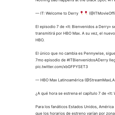
— IT: Welcome to Derry
(@ITMovieOffi
El episodio 7 de «It: Bienvenidos a Derry» 
transmitirá por HBO Max. A su vez, el nuevo
HBO.
El único que no cambia es Pennywise, sigu
7mo episodio de #ITBienvenidosADerry lle
pic.twitter.com/xbGFPYSET3
— HBO Max Latinoamérica (@StreamMaxLA)
¿A qué hora se estrena el capítulo 7 de «It:
Para los fanáticos Estados Unidos, América 
que los horarios de estreno varían por zona 